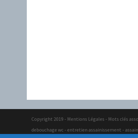
Copyright 2019 -
Mentions Légales
- Mots clés asso
debouchage wc - entretien assainissement - assain