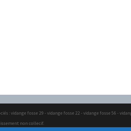
ciés : vidange fosse 29 - vidange fosse 22 - vidange fosse 56 - vida
issement non collecif.