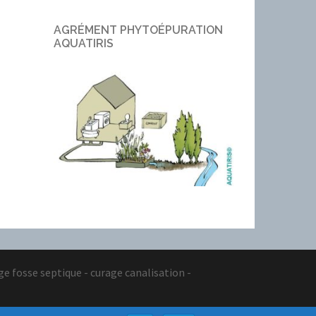
AGRÉMENT PHYTOÉPURATION
AQUATIRIS
nge fosse septique - curage canalisation -